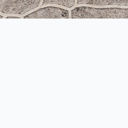
Duurzaam wonen op vruchtbare aarde.
Kam & Bronotte
Makelaars
De Veste 10 14
8231 JA
Lelystad
0320 - 411 211
info@marktmakelaar.nl
www.marktmakelaar.nl
Woonaccent